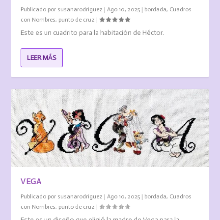
Publicado por
susanarodriguez
|
Ago 10, 2025
|
bordada
,
Cuadros
con Nombres
,
punto de cruz
|
Este es un cuadrito para la habitación de Héctor.
LEER MÁS
VEGA
Publicado por
susanarodriguez
|
Ago 10, 2025
|
bordada
,
Cuadros
con Nombres
,
punto de cruz
|
Este es un diseño que eligió la madre de Vega para la