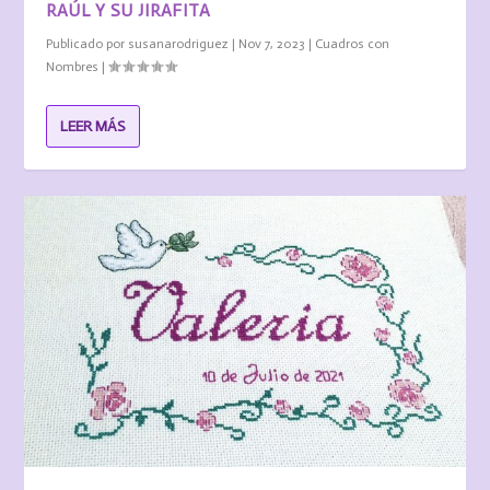
RAÚL Y SU JIRAFITA
Publicado por
susanarodriguez
|
Nov 7, 2023
|
Cuadros con
Nombres
|
LEER MÁS