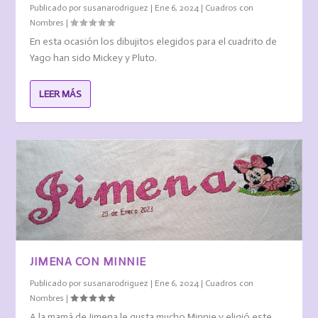
Publicado por
susanarodriguez
|
Ene 6, 2024
|
Cuadros con
Nombres
|
En esta ocasión los dibujitos elegidos para el cuadrito de
Yago han sido Mickey y Pluto.
LEER MÁS
JIMENA CON MINNIE
Publicado por
susanarodriguez
|
Ene 6, 2024
|
Cuadros con
Nombres
|
A la mamá de Jimena le gusta mucho Minnie y eligió este