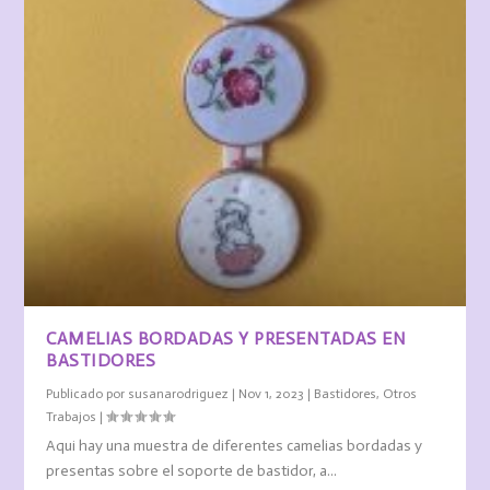
CAMELIAS BORDADAS Y PRESENTADAS EN
BASTIDORES
Publicado por
susanarodriguez
|
Nov 1, 2023
|
Bastidores
,
Otros
Trabajos
|
Aqui hay una muestra de diferentes camelias bordadas y
presentas sobre el soporte de bastidor, a...