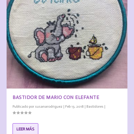
BASTIDOR DE MARIO CON ELEFANTE
Publicado por
susanarodriguez
|
Feb 13, 2018
|
Bastidores
|
LEER MÁS