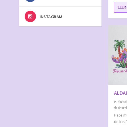
LEER
INSTAGRAM
ALDA
Publicad
Hace mu
de los 