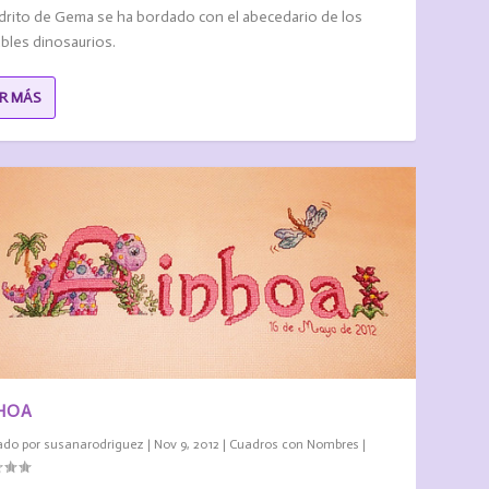
adrito de Gema se ha bordado con el abecedario de los
bles dinosaurios.
ER MÁS
HOA
ado por
susanarodriguez
|
Nov 9, 2012
|
Cuadros con Nombres
|