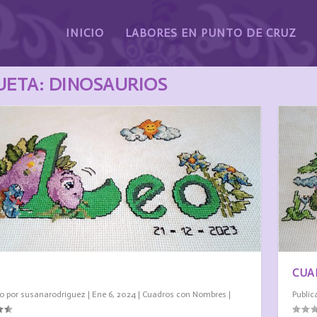
INICIO
LABORES EN PUNTO DE CRUZ
UETA:
DINOSAURIOS
CUA
o por
susanarodriguez
|
Ene 6, 2024
|
Cuadros con Nombres
|
Public