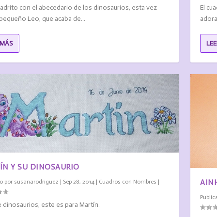
adrito con el abecedario de los dinosaurios, esta vez
El cu
 pequeño Leo, que acaba de...
adora
 MÁS
LE
ÍN Y SU DINOSAURIO
AIN
o por
susanarodriguez
|
Sep 28, 2014
|
Cuadros con Nombres
|
Public
 dinosaurios, este es para Martín.